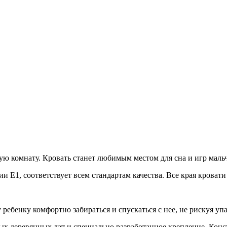
ю комнату. Кровать станет любимым местом для сна и игр мальчи
и Е1, соответствует всем стандартам качества. Все края крова
ребенку комфортно забираться и спускаться с нее, не рискуя упа
х деревянных лат и специально разработанное крепление. Конст