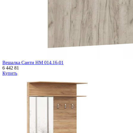
Вешалка Санти НМ 014.16-01
6 442
81
Купить