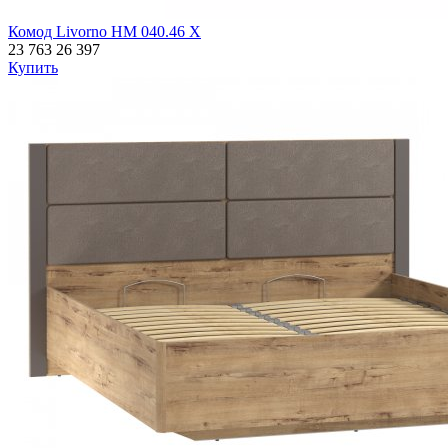
Комод Livorno НМ 040.46 Х
23 763
26 397
Купить