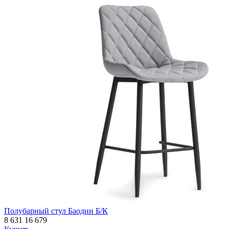
Полубарный стул Баодин Б/К
8 631
16 679