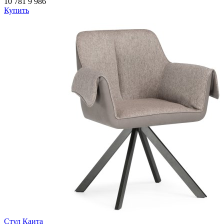
10 781
9 986
Купить
Стул Каита