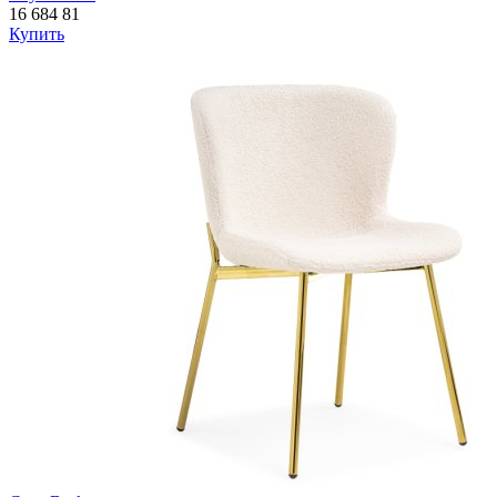
16 684
81
Купить