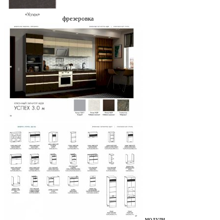
фрезеровка
модули