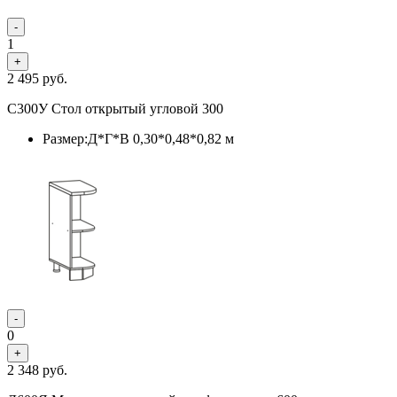
-
1
+
2 495
руб.
С300У Стол открытый угловой 300
Размер:Д*Г*В 0,30*0,48*0,82 м
-
0
+
2 348
руб.