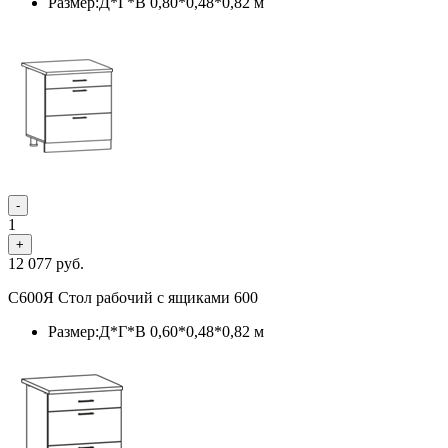
Размер:Д*Г*В 0,80*0,48*0,82 м
-
1
+
12 077
руб.
С600Я Стол рабочий с ящиками 600
Размер:Д*Г*В 0,60*0,48*0,82 м