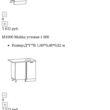
-
0
+
5 632
руб.
М1000 Мойка угловая 1 000
Размер:Д*Г*В 1,00*0,48*0,82 м
-
0
+
7 523
руб.