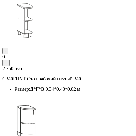
-
0
+
2 350
руб.
С340ГНУТ Стол рабочий гнутый 340
Размер:Д*Г*В 0,34*0,48*0,82 м