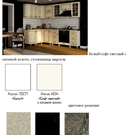
белый/софт светлый с
патиной золото, столешница марсель
цветовое решение