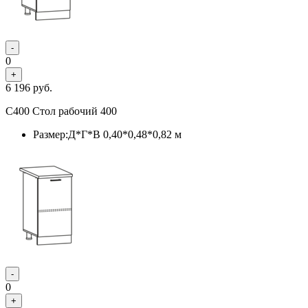
-
0
+
6 196
руб.
С400 Стол рабочий 400
Размер:Д*Г*В 0,40*0,48*0,82 м
-
0
+