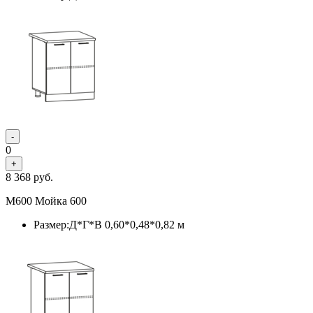
-
0
+
8 368
руб.
М600 Мойка 600
Размер:Д*Г*В 0,60*0,48*0,82 м