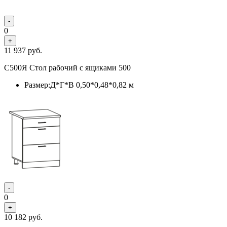
-
0
+
11 937
руб.
С500Я Стол рабочий с ящиками 500
Размер:Д*Г*В 0,50*0,48*0,82 м
-
0
+
10 182
руб.