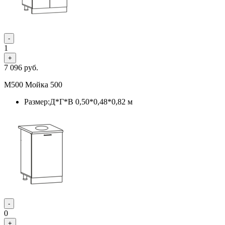
-
1
+
7 096
руб.
М500 Мойка 500
Размер:Д*Г*В 0,50*0,48*0,82 м
-
0
+