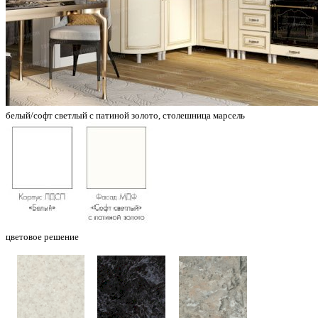
белый/софт светлый с патиной золото, столешница марсель
цветовое решение