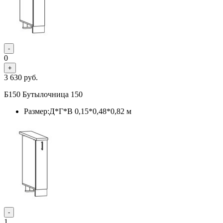
-
0
+
3 630
руб.
Б150 Бутылочница 150
Размер:Д*Г*В 0,15*0,48*0,82 м
-
1