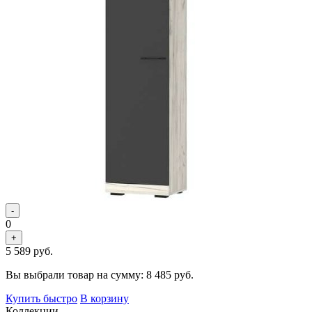
-
0
+
5 589
руб.
Вы выбрали товар на сумму:
8 485
руб.
Купить быстро
В корзину
Коллекции