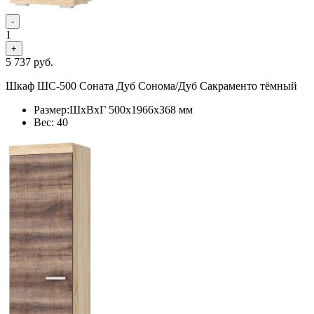
-
1
+
5 737
руб.
Шкаф ШС-500 Соната Дуб Сонома/Дуб Cакраменто тёмный
Размер:ШхВхГ 500х1966х368 мм
Вес: 40