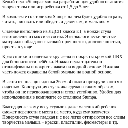
Белый стул «Stumpa» мишка разработан для удобного занятия
творчеством или игр ребенка от 1,5 до 5 лет.
В комплекте со столиком Stumpa на нем будет удобно играть,
читать, рисовать или обедать и девочкам, и мальчикам.
Сиденье выполнено из ЛДСП класса Е1, а ножки стула
изготовлены из массива сосны. Эти экологически чистые
материалы обладают высокой прочностью, долговечностью,
просты в уходе.
Края спинки и сиденья закруглены и покрыты кромкой ПВХ
для безопасности ребёнка. Ножки стула тщательно
отшлифованы и покрыты лаком на водной основе. Нижняя
часть ножек окрашены белой эмалью на водной основе.
Высота от пола до сиденья 26 см. 4 ножки прикручиваются к
сиденью. Конструкция стульчика сделана таким образом,
чтобы он не переворачивался и стоял устойчиво. Удобен для
использования в комплекте со столиком Stumpa.
Благодаря легкому весу стульчик даже маленький ребенок
сможет перенести с места на место, куда ему захочется.
Поверхность стула гладкая и с нее легко оттираются все следы
творчества малыша – краски, пластилин, фломастеры и тд.