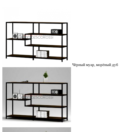
Чёрный муар, морёный дуб