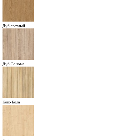
Дуб светлый
Дуб Сонома
Коко Бола