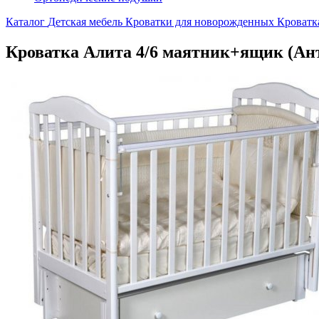
Каталог
Детская мебель
Кроватки для новорожденных
Кроватк
Кроватка Алита 4/6 маятник+ящик (Ан