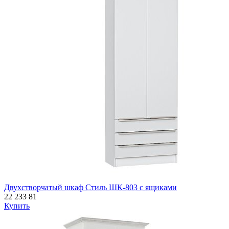
Двухстворчатый шкаф Стиль ШК-803 с ящиками
22 233
81
Купить