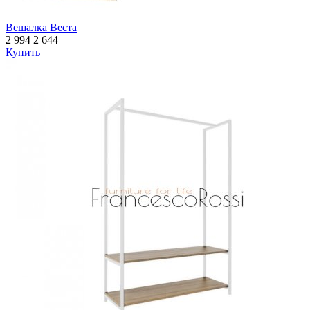
Вешалка Веста
2 994
2 644
Купить