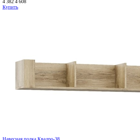
4 382
4 608
Купить
Навесная полка Квадро-38