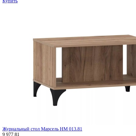
Купить
Журнальный стол Марсель НМ 013.81
9 977
81