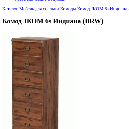
Каталог
Мебель для спальни
Комоды
Комод JКОМ 6s Индиана
Комод JКОМ 6s Индиана (BRW)