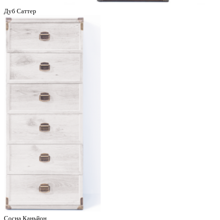
Дуб Саттер
Сосна Каньйон