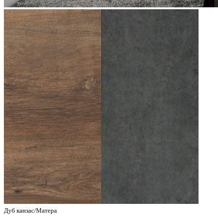
Дуб канзас/Матера