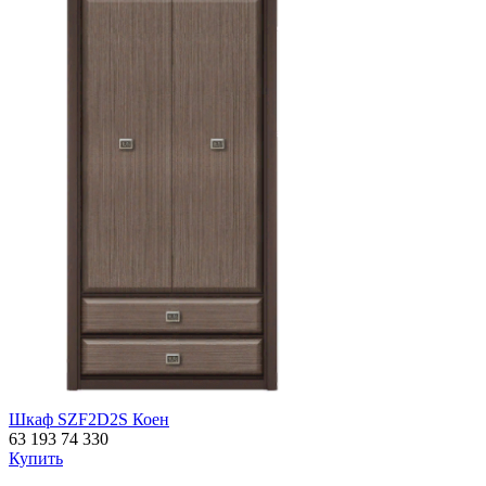
Шкаф SZF2D2S Коен
63 193
74 330
Купить