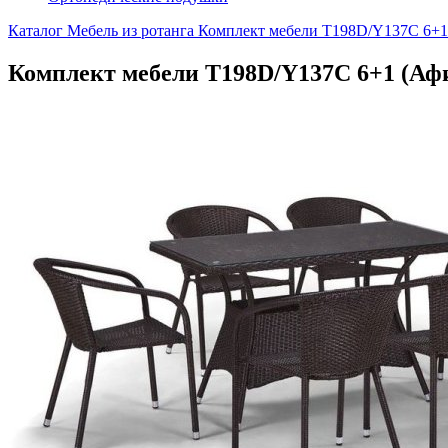
Каталог
Мебель из ротанга
Комплект мебели T198D/Y137C 6+1
Комплект мебели T198D/Y137C 6+1 (Аф