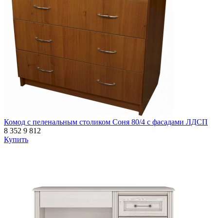
Комод с пеленальным столиком Соня 80/4 с фасадами ЛДСП
8 352
9 812
Купить