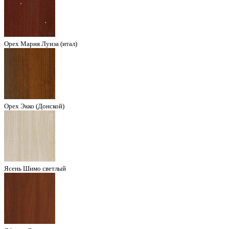
Орех Мария Луиза (итал)
Орех Экко (Донской)
Ясень Шимо светлый