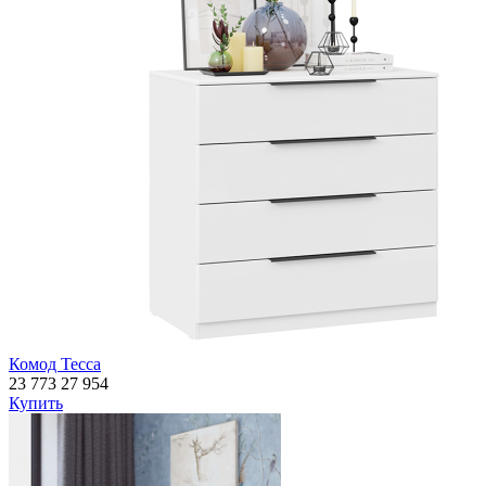
Комод Тесса
23 773
27 954
Купить