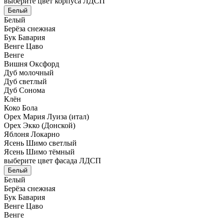
выберите цвет корпуса ЛДСП
Белый
Белый
Берёза снежная
Бук Бавария
Венге Цаво
Венге
Вишня Оксфорд
Дуб молочный
Дуб светлый
Дуб Сонома
Клён
Коко Бола
Орех Мария Луиза (итал)
Орех Экко (Донской)
Яблоня Локарно
Ясень Шимо светлый
Ясень Шимо тёмный
выберите цвет фасада ЛДСП
Белый
Белый
Берёза снежная
Бук Бавария
Венге Цаво
Венге