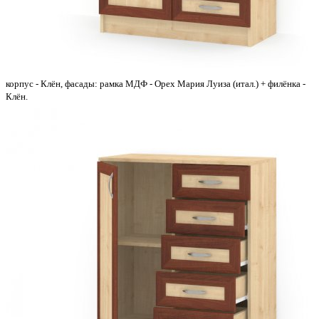
корпус - Клён, фасады: рамка МДФ - Орех Мария Луиза (итал.) + филёнка -
Клён.