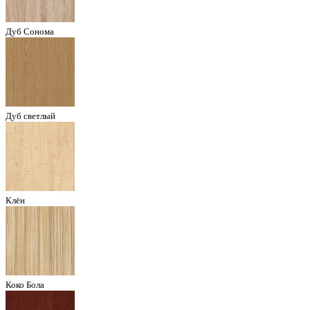
Дуб Сонома
Дуб светлый
Клён
Коко Бола