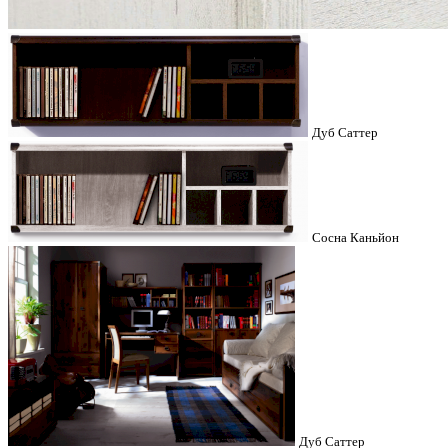
Дуб Саттер
Сосна Каньйон
Дуб Саттер