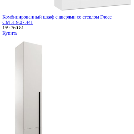
Комбинированный шкаф с дверями со стеклом Глосс
СМ-319.07.441
159 760
81
Купить