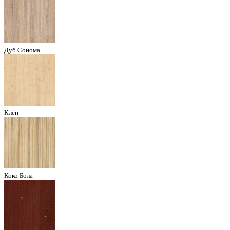
Дуб Сонома
Клён
Коко Бола