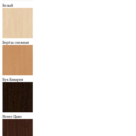
Белый
Берёза снежная
Бук Бавария
Венге Цаво