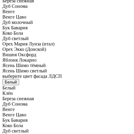
Береза снежная
Дуб Сонома
Венге
Венге Цаво
Дуб молочный
Бук Бавария
Коко Бола
Дуб светлый
Орех Мария Луиза (итал)
Орех Экко (Донской)
Вишня Оксфорд
Яблоня Локарно
Ясень Шимо тёмный
Ясень Шимо светлый
выберите цвет фасада ЛДСП
Белый
Белый
Клён
Береза снежная
Дуб Сонома
Венге
Венге Цаво
Бук Бавария
Коко Бола
Дуб светлый