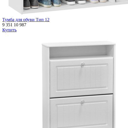
Тумба для обуви Тип 12
9 351
10 987
Купить