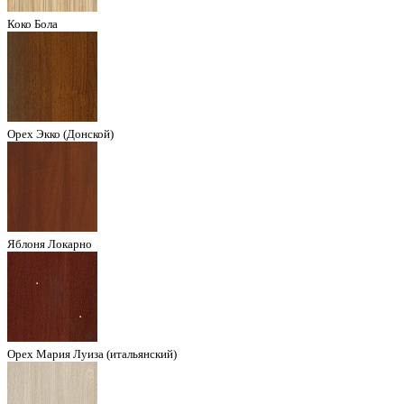
Коко Бола
Орех Экко (Донской)
Яблоня Локарно
Орех Мария Луиза (итальянский)