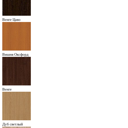
Венге Цаво
Вишня Оксфорд
Венге
Дуб светлый