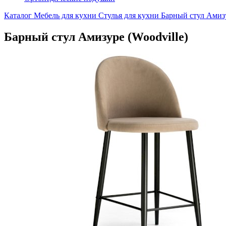
Каталог
Мебель для кухни
Стулья для кухни
Барный стул Амизу
Барный стул Амизуре (Woodville)