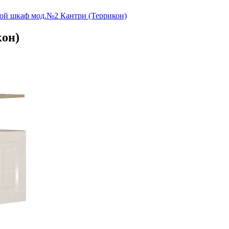
ой шкаф мод.№2 Кантри (Террикон)
кон)