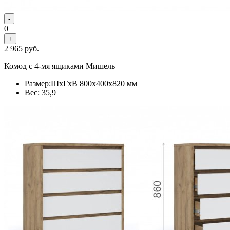
-
0
+
2 965
руб.
Комод с 4-мя ящиками Мишель
Размер:ШхГхВ 800х400х820 мм
Вес: 35,9