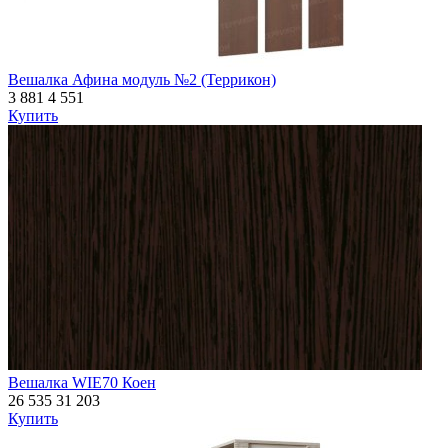
Вешалка Афина модуль №2 (Террикон)
3 881
4 551
Купить
Вешалка WIE70 Коен
26 535
31 203
Купить