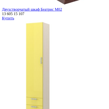
Двухстворчатый шкаф Беатрис М02
13 605
15 107
Купить