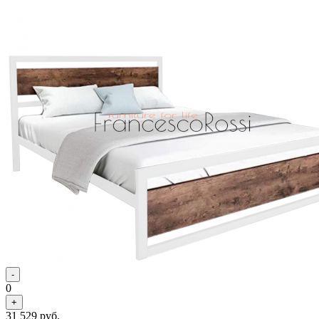
-
0
+
31 529
руб.