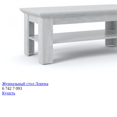
Журнальный стол Лорена
6 742
7 093
Купить