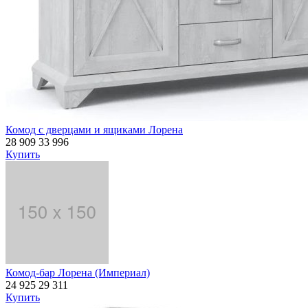
Комод с дверцами и ящиками Лорена
28 909
33 996
Купить
Комод-бар Лорена (Империал)
24 925
29 311
Купить