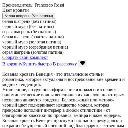
Производитель: Francesco Rossi
Цвет кровати
белая шагрень (без патины)
белая шагрень (без патины)
черный муар (без патины)
серая шагрень (без патины)
белая шагрень (золотая патина)
черный муар (золотая патина)
черный муар (серебряная патина)
серая шагрень (золотая патина)
Собрать свой комплект
В корзину
Купить быстро
В рассрочку
Кованая кровать Венеция - это итальянские стиль и
романтика, которые актуальны и востребованы вне времени и
модных тенденций.
Утонченное, воздушное оформление изножья и изголовья
напоминает легкие волны венецианских каналов, по которым
неспешно движутся гондолы. Белоснежный или матово-
черный цвет подчеркивает изящество модели, которая
прекрасно дополнит интерьер в любой стилистике - от
благородной классики до прованса, ампира и даже модерна.
Кованая кровать Венеция прослужит по-настоящему долго и
сохранит безупречный внешний вид благодаря качественным