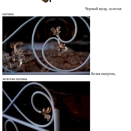
Черный муар, золотая
патина
Белая шагрень,
золотая патина