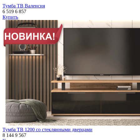
Тумба ТВ Валенсия
6 519
6 857
Купить
Тумба ТВ 1200 со стеклянными дверцами
8 144
9 567