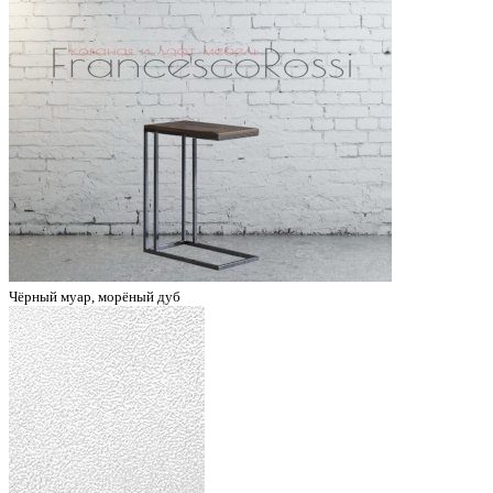
Чёрный муар, морёный дуб