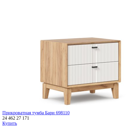
Прикроватная тумба Бари 698110
24 462
27 171
Купить