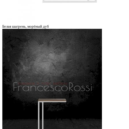
Белая шагрень, морёный дуб