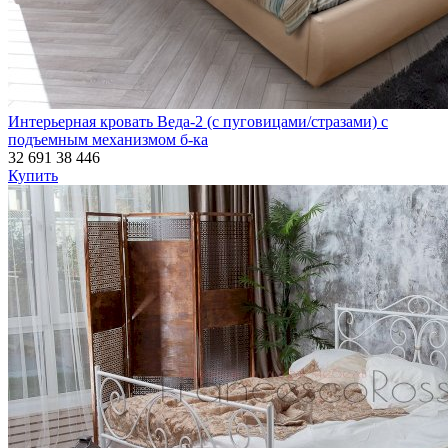
Интерьерная кровать Веда-2 (с пуговицами/стразами) с
подъемным механизмом б-ка
32 691
38 446
Купить