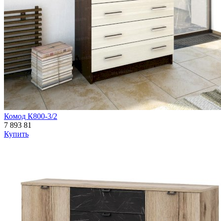
Комод К800-3/2
7 893
81
Купить