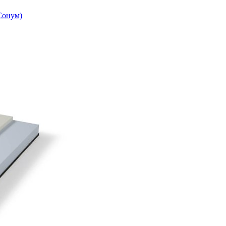
(Сонум)