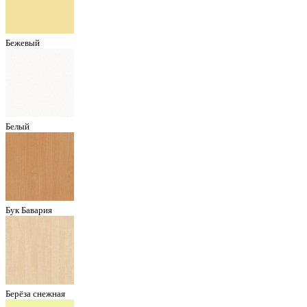
Бежевый
Белый
Бук Бавария
Берёза снежная