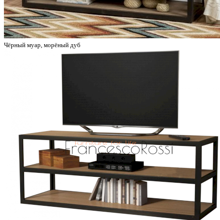
Чёрный муар, морёный дуб