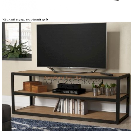
Чёрный муар, морёный дуб