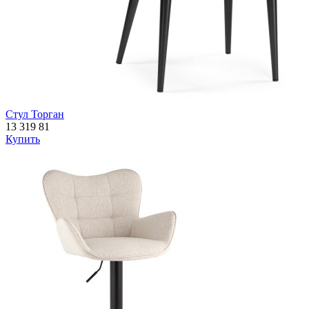
Стул Торган
13 319
81
Купить