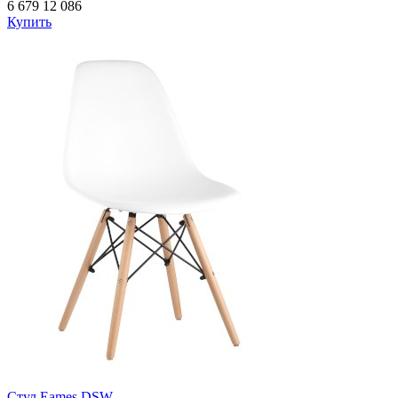
6 679
12 086
Купить
Стул Eames DSW