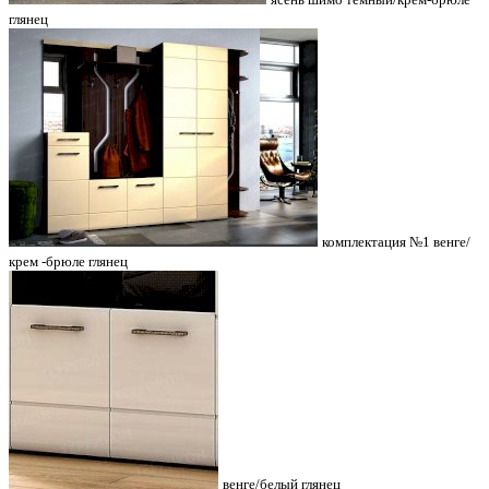
глянец
комплектация №1 венге/
крем -брюле глянец
венге/белый глянец