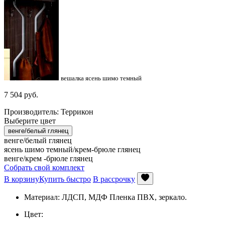
вешалка ясень шимо темный
7 504
руб.
Производитель: Террикон
Выберите цвет
венге/белый глянец
венге/белый глянец
ясень шимо темный/крем-брюле глянец
венге/крем -брюле глянец
Собрать свой комплект
В корзину
Купить быстро
В рассрочку
Материал: ЛДСП, МДФ Пленка ПВХ, зеркало.
Цвет: