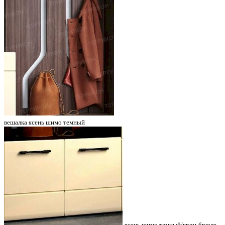
вешалка ясень шимо темный
ясень шимо темный/крем-брюле