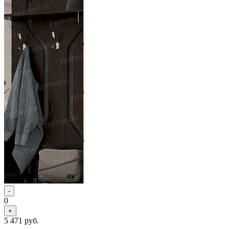
-
0
+
5 471
руб.