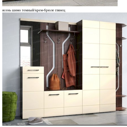
ясень шимо темный/крем-брюле глянец