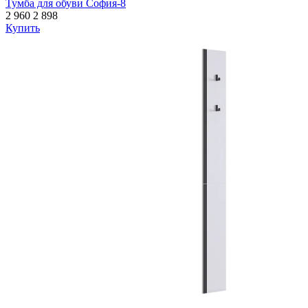
Тумба для обуви София-8
2 960
2 898
Купить