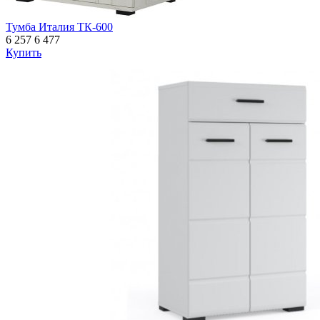
Тумба Италия ТК-600
6 257
6 477
Купить