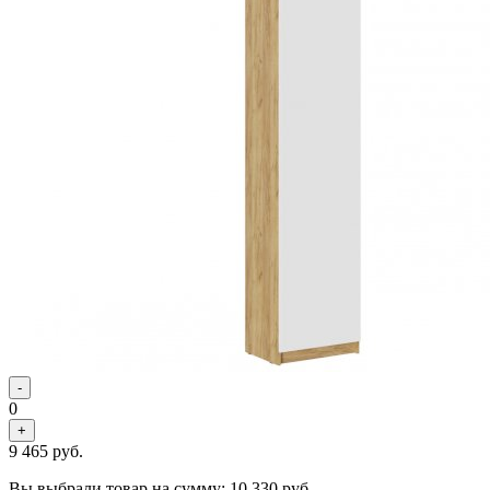
-
0
+
9 465
руб.
Вы выбрали товар на сумму:
10 330
руб.