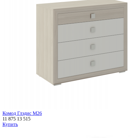
Комод Глэдис М26
11 875
13 515
Купить