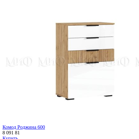
Комод Роджина 600
8 091
81
Купить