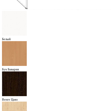
Белый
Бук Бавария
Венге Цаво