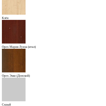
Клён
Орех Мария Луиза (итал)
Орех Экко (Донской)
Серый