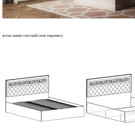
ясень шимо светлый/силк-тирамису