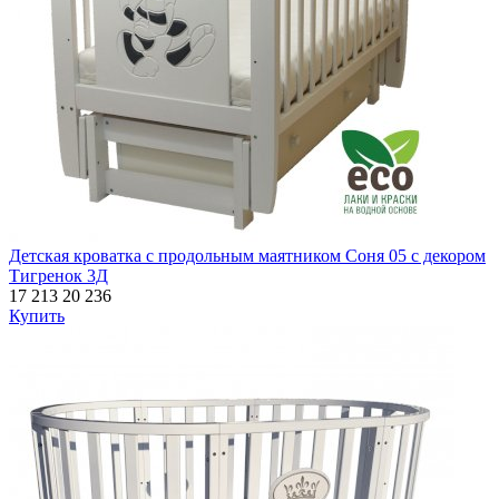
Детская кроватка с продольным маятником Соня 05 с декором
Тигренок 3Д
17 213
20 236
Купить