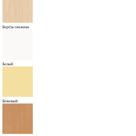
Берёза снежная
Белый
Бежевый