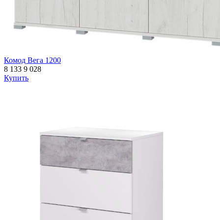
Комод Вега 1200
8 133
9 028
Купить