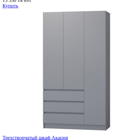
13 530
14 891
Купить
Трехстворчатый шкаф Акация